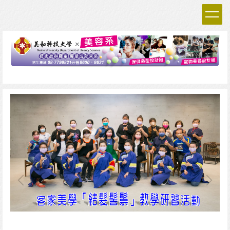
跳
到
主
要
內
容
區