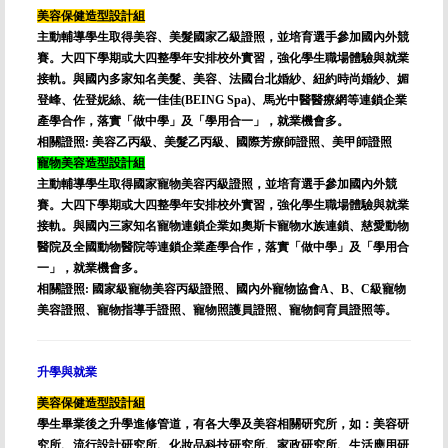
美容保健造型設計組
主動輔導學生取得美容、美髮國家乙級證照，並培育選手參加國內外競
賽。大四下學期或大四整學年安排校外實習，強化學生職場體驗與就業
接軌。與國內多家知名美髮、美容、法國台北婚紗、紐約時尚婚紗、媚
登峰、佐登妮絲、統一佳佳(BEING Spa)、馬光中醫醫療網等連鎖企業
產學合作，落實「做中學」及「學用合一」，就業機會多。
相關證照: 美容乙丙級、美髮乙丙級、國際芳療師證照、美甲師證照
寵物美容造型設計組
主動輔導學生取得國家寵物美容丙級證照，並培育選手參加國內外競
賽。大四下學期或大四整學年安排校外實習，強化學生職場體驗與就業
接軌。與國內三家知名寵物連鎖企業如奧斯卡寵物水族連鎖、慈愛動物
醫院及全國動物醫院等連鎖企業產學合作，落實「做中學」及「學用合
一」，就業機會多。
相關證照: 國家級寵物美容丙級證照、國內外寵物協會A、B、C級寵物
美容證照、寵物指導手證照、寵物照護員證照、寵物飼育員證照等。
升學與就業
美容保健造型設計組
學生畢業後之升學進修管道，有各大學及美容相關研究所，如：美容研
究所、流行設計研究所、化妝品科技研究所、家政研究所、生活應用研