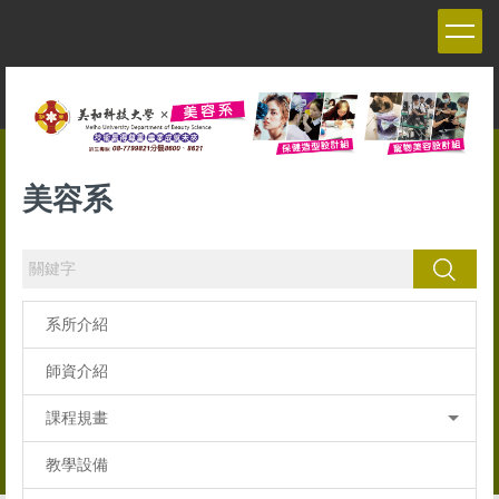
跳
到
主
要
內
容
區
美容系
搜尋
系所介紹
師資介紹
課程規畫
教學設備