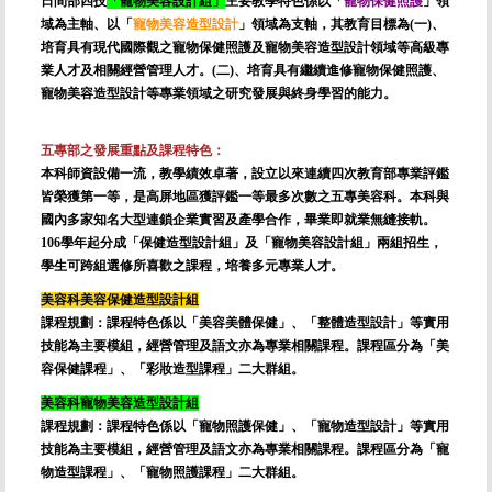
日間部四技
「
寵物美容設計組
」
主要教學特色係以「
寵物保健照護
」領
域為主軸、以「
寵物美容造型設計
」領域為支軸，其教育目標為(一)、
培育具有現代國際觀之寵物保健照護及寵物美容造型設計領域等高級專
業人才及相關經營管理人才。(二)、培育具有繼續進修寵物保健照護、
寵物美容造型設計等專業領域之研究發展與終身學習的能力。
五專部之發展重點及課程特色：
本科師資設備一流，教學績效卓著，設立以來連續四次教育部專業評鑑
皆榮獲第一等，是高屏地區獲評鑑一等最多次數之五專美容科。本科與
國內多家知名大型連鎖企業實習及產學合作，畢業即就業無縫接軌。
106學年起分成「保健造型設計組」及「寵物美容設計組」兩組招生，
學生可跨組選修所喜歡之課程，培養多元專業人才。
美容科美容保健造型設計組
課程規劃：課程特色係以「美容美體保健」、「整體造型設計」等實用
技能為主要模組，經營管理及語文亦為專業相關課程。課程區分為「美
容保健課程」、「彩妝造型課程」二大群組。
美容科
寵物美容造型設計組
課程規劃：課程特色係以「寵物照護保健」、「寵物造型設計」等實用
技能為主要模組，經營管理及語文亦為專業相關課程。課程區分為「寵
物造型課程」、「寵物照護課程」二大群組。