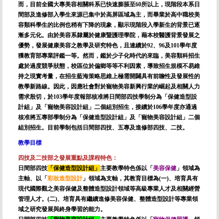
而，目前全國大專美容相關科系已快速膨脹至60所以上，現階段本系日
間部及進修部入學生來源已集中於高屏區域為主，而畢業於高中職校美
容類科學生的比例也稍有下降的現象，顯示現階段入學新生的背景已逐
漸多元化。由於美容系隸屬於健康暨護理學院，藉本校醫護背景發展之
優勢，發展健康美容之教學及研究特色，且連續於92、96及101學年度
獲教育部專業評鑑一等。然而，鑑於少子化時代的來臨，美容類科招生
處於過度競爭狀態，校區位於偏鄉等等不利因素，導致招生規模不易維
持之現實考量，在招生藍海策略思維上極需開闢具有前瞻性及發展性的
教學新路線。因此，因應社會對於寵物美容新興行業的崛起及相關人力
需求殷切，於103學年度報部核准將日間部四技學制分為「保健造型設
計組」及「寵物美容設計組」二個組別招生，接續於106學年度亦通過
核准將五專部學制分為「保健造型設計組」及「寵物美容設計組」二個
組別招生。目前學制包括日間部四技、五專及進修部四技、二技。
教學目標
四技及二技部之發展重點及課程特色：
日間部四技
「
保健造型設計組
」
主要教學特色係以「
美容保健
」領域為
主軸、以「
彩妝造型設計
」領域為支軸，其教育目標為(一)、培育具有
現代國際觀之美容保健及整體造型設計領域等高級專業人才及相關經營
管理人才。(二)、培育具有繼續進修美容保健、整體造型設計等專業領
域之研究發展與終身學習的能力。