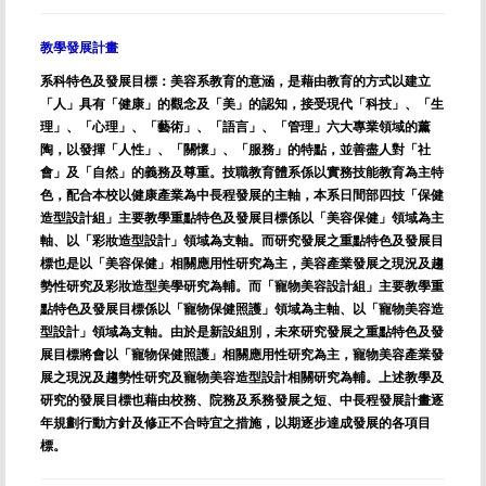
教學發展計畫
系科特色及發展目標：美容系教育的意涵，是藉由教育的方式以建立
「人」具有「健康」的觀念及「美」的認知，接受現代「科技」、「生
理」、「心理」、「藝術」、「語言」、「管理」六大專業領域的薰
陶，以發揮「人性」、「關懷」、「服務」的特點，並善盡人對「社
會」及「自然」的義務及尊重。技職教育體系係以實務技能教育為主特
色，配合本校以健康產業為中長程發展的主軸，本系日間部四技「保健
造型設計組」主要教學重點特色及發展目標係以「美容保健」領域為主
軸、以「彩妝造型設計」領域為支軸。而研究發展之重點特色及發展目
標也是以「美容保健」相關應用性研究為主，美容產業發展之現況及趨
勢性研究及彩妝造型美學研究為輔。而「寵物美容設計組」主要教學重
點特色及發展目標係以「寵物保健照護」領域為主軸、以「寵物美容造
型設計」領域為支軸。由於是新設組別，未來研究發展之重點特色及發
展目標將會以「寵物保健照護」相關應用性研究為主，寵物美容產業發
展之現況及趨勢性研究及寵物美容造型設計相關研究為輔。上述教學及
研究的發展目標也藉由校務、院務及系務發展之短、中長程發展計畫逐
年規劃行動方針及修正不合時宜之措施，以期逐步達成發展的各項目
標。