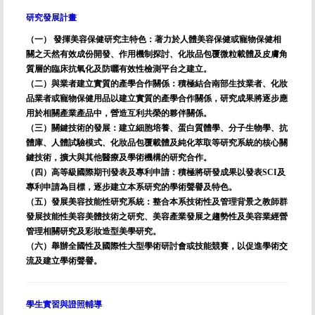
研究發展計畫
（一） 發揮美容保健研究主特色：著力於人體美容保健或寵物保健相
關之天然有效成份開發、作用機制探討、化妝品包覆微粒載體及皮膚角
質層的臨床抗氧化及防曬有效性檢測平台之建立。
（二）與業者建立實質的產學合作關係：積極結合南部生技業者、化妝
品業者或寵物保健用品以建立實質的產學合作關係，研究成果將逐步應
用於相關產業產品中，營造互利共榮的夥伴關係。
（三）關鍵技術的發展：建立細胞培養、蛋白質體學、分子生物學、抗
體庫、人體試驗模式、化妝品包覆載體及純化萃取等研究系統的核心關
鍵技術，擴大與其他醫療及學術機構的研究合作。
（四）高等級國際期刊發表及專利申請：積極將研發成果以發表SCI及
專利申請為目標，逐步建立本系研究的學術聲譽及特色。
（五）發展美容技能性研究系統：整合本系技術性及管理背景之教師群
發展技能性美容美體技術之研究、美容產業發展之趨勢性及美容業經營
管理相關研究及彩妝造型美學研究。
（六）舉辦全國性及國際性大型學術研討會或技能競賽，以促進學術交
流及建立學術聲譽。
學生實習與證照輔導