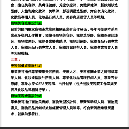
會，擔任美容師、美膚保健師、芳療水療師、美體保健師、新娘婚紗造
型師、人體彩繪化妝師、美甲師、影視明星造型師、舞台表演化妝師、
化妝品專櫃人員、化妝品行銷人員、美容商店經營人員等職類。
寵物美容造型設計組
目前與國內數家寵物產業龍頭相關企業有合作關係，每年可提供本系畢
業生多樣的工作機會，如擔任寵物美容師、寵物造型師、寵物保健照護
師、寵物按摩師、寵物專業醫療助理、寵物訓練師、寵物食品行銷專業
人員、寵物用品行銷專業人員、寵物旅館經營人員、寵物專業買賣人員
等相關職類。
五專：
美容保健造型設計組
畢業後可擔任專業醫學美容諮詢、美療人才、美容相關企業之幹部或專
業人員、化妝造型設計諮詢人員、專業化妝品管理行銷人員、專業芳香
療師、專業水療式SPA美容師、自行創業（包括開設美容院工作室與美
容及化妝品等相關行業）。
寵物美容造型設計組
畢業後可擔任寵物美容師、寵物造型設計師、獸醫師助理人員、寵物照
護員、寵物用品行銷或旅館經營管理人員等等。符合新興產業發展需
求，就業前景看好。